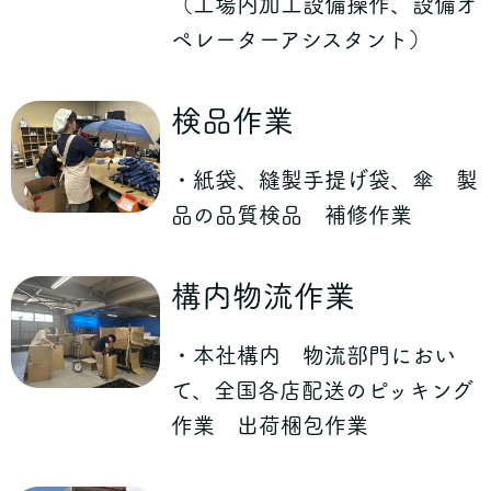
（工場内加工設備操作、設備オ
ペレーターアシスタント）
検品作業
・紙袋、縫製手提げ袋、傘 製
品の品質検品 補修作業
構内物流作業
・本社構内 物流部門におい
て、全国各店配送のピッキング
作業 出荷梱包作業